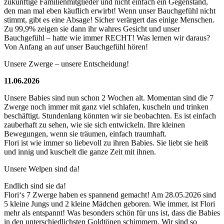
zukünftige Familienmitglieder und nicht einfach ein Gegenstand,
den man mal eben käuflich erwirbt! Wenn unser Bauchgefühl nicht
stimmt, gibt es eine Absage! Sicher verärgert das einige Menschen.
Zu 99,9% zeigen sie dann ihr wahres Gesicht und unser
Bauchgefühl – hatte wie immer RECHT! Was lernen wir daraus?
Von Anfang an auf unser Bauchgefühl hören!
Unsere Zwerge – unsere Entscheidung!
11.06.2026
Unsere Babies sind nun schon 2 Wochen alt. Momentan sind die 7
Zwerge noch immer mit ganz viel schlafen, kuscheln und trinken
beschäftigt. Stundenlang könnten wir sie beobachten. Es ist einfach
zauberhaft zu sehen, wie sie sich entwickeln. Ihre kleinen
Bewegungen, wenn sie träumen, einfach traumhaft.
Flori ist wie immer so liebevoll zu ihren Babies. Sie liebt sie heiß
und innig und kuschelt die ganze Zeit mit ihnen.
Unsere Welpen sind da!
Endlich sind sie da!
Flori‘s 7 Zwerge haben es spannend gemacht! Am 28.05.2026 sind
5 kleine Jungs und 2 kleine Mädchen geboren. Wie immer, ist Flori
mehr als entspannt! Was besonders schön für uns ist, dass die Babies
in den unterschiedlichsten Goldtönen schimmern. Wir sind so