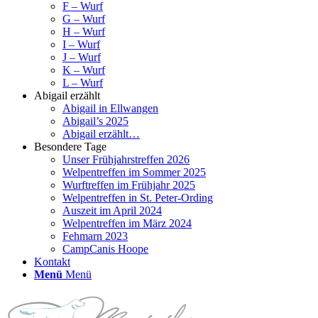
F – Wurf
G – Wurf
H – Wurf
I – Wurf
J – Wurf
K – Wurf
L – Wurf
Abigail erzählt
Abigail in Ellwangen
Abigail’s 2025
Abigail erzählt…
Besondere Tage
Unser Frühjahrstreffen 2026
Welpentreffen im Sommer 2025
Wurftreffen im Frühjahr 2025
Welpentreffen in St. Peter-Ording
Auszeit im April 2024
Welpentreffen im März 2024
Fehmarn 2023
CampCanis Hoope
Kontakt
Menü
Menü