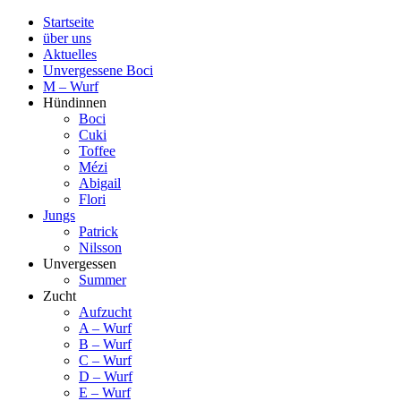
Startseite
über uns
Aktuelles
Unvergessene Boci
M – Wurf
Hündinnen
Boci
Cuki
Toffee
Mézi
Abigail
Flori
Jungs
Patrick
Nilsson
Unvergessen
Summer
Zucht
Aufzucht
A – Wurf
B – Wurf
C – Wurf
D – Wurf
E – Wurf