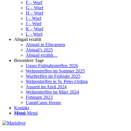
F – Wurf
G – Wurf
H – Wurf
I – Wurf
J – Wurf
K – Wurf
L – Wurf
Abigail erzählt
Abigail in Ellwangen
Abigail’s 2025
Abigail erzählt…
Besondere Tage
Unser Frühjahrstreffen 2026
Welpentreffen im Sommer 2025
Wurftreffen im Frühjahr 2025
Welpentreffen in St. Peter-Ording
Auszeit im April 2024
Welpentreffen im März 2024
Fehmarn 2023
CampCanis Hoope
Kontakt
Menü
Menü