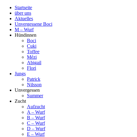
Startseite
über uns
Aktuelles
Unvergessene Boci
M – Wurf
Hündinnen
Boci
Cuki
Toffee
Mézi
Abigail
Flori
Jungs
Patrick
Nilsson
Unvergessen
Summer
Zucht
Aufzucht
A – Wurf
B – Wurf
C – Wurf
D – Wurf
E – Wurf