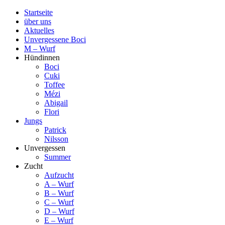
Startseite
über uns
Aktuelles
Unvergessene Boci
M – Wurf
Hündinnen
Boci
Cuki
Toffee
Mézi
Abigail
Flori
Jungs
Patrick
Nilsson
Unvergessen
Summer
Zucht
Aufzucht
A – Wurf
B – Wurf
C – Wurf
D – Wurf
E – Wurf