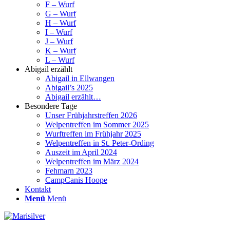
F – Wurf
G – Wurf
H – Wurf
I – Wurf
J – Wurf
K – Wurf
L – Wurf
Abigail erzählt
Abigail in Ellwangen
Abigail’s 2025
Abigail erzählt…
Besondere Tage
Unser Frühjahrstreffen 2026
Welpentreffen im Sommer 2025
Wurftreffen im Frühjahr 2025
Welpentreffen in St. Peter-Ording
Auszeit im April 2024
Welpentreffen im März 2024
Fehmarn 2023
CampCanis Hoope
Kontakt
Menü
Menü